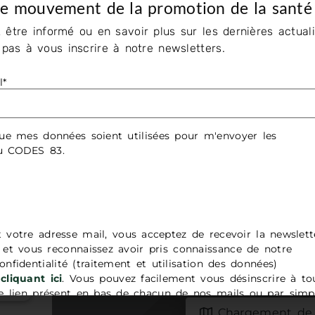
le mouvement de la promotion de la santé
 être informé ou en savoir plus sur les dernières actuali
z pas à vous inscrire à notre newsletters.
l*
 de
ue mes données soient utilisées pour m'envoyer les
du CODES 83.
ap
t votre adresse mail, vous acceptez de recevoir la newslett
t vous reconnaissez avoir pris connaissance de notre
onfidentialité (traitement et utilisation des données)
cliquant ici
. Vous pouvez facilement vous désinscrire à to
 lien présent en bas de chacun de nos mails ou par simp
adresse
contact@codes83.org
.
Chargement de 