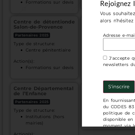
Rejoignez 
Formations sur devis
Vous souhaitez
alors n’hésite
Centre de détentionde
Avodd Hyères
Salon-de-Provence
Partenaires 2025
Adresse e-mai
Partenaires 2025
Type de structure:
Type de structure:
Hôpitaux/Centres
Centre pénitentiaire
soins
J'accepte q
Action(s):
Action(s):
newsletters 
Formations sur devis
Référents handic
Centre Départemental
Maison Athos
de l’Enfance
Partenaires 2025
En fournissan
Partenaires 2025
Type de structure:
du CODES 83 e
Type de structure:
Action(s):
politique de c
Institutions (hors
PSSM
disponible en
mairies)
moment via le
demande à l'
Action(s):