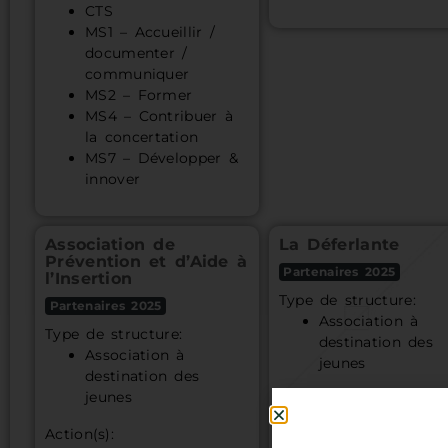
CTS
MS1 – Accueillir /
documenter /
communiquer
MS2 – Former
MS4 – Contribuer à
la concertation
MS7 – Développer &
innover
Association de
La Déferlante
Prévention et d’Aide à
Partenaires 2025
l’Insertion
Type de structure:
Partenaires 2025
Association à
Type de structure:
destination des
Association à
jeunes
destination des
jeunes
Action(s):
Action sur devis
Action(s):
Formations sur d