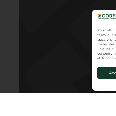
Pour offrir
telles que
appareils.
traiter de
uniques sur
consenteme
et fonction
Acc