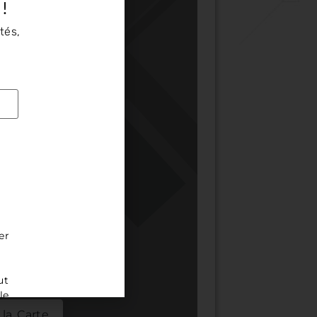
 !
tés,
er
ut
le
la Carte