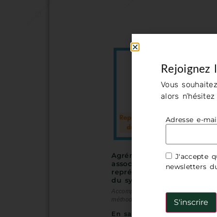
Rejoignez 
Vous souhaitez
alors n’hésite
Adresse e-mai
Agrément des
J'accepte q
associations de
newsletters 
représentants d’usagers
du système de santé
Accompagnements
méthodologiques
En savoir plus »