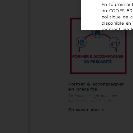
En fournissan
du CODES 83 e
politique de c
disponible en
moment via le
demande à l'
Former & accompagner
en précarité
Se former et agir pour une
santé accessible à tous
En savoir plus »