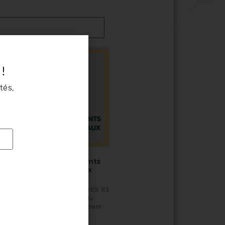
 !
tés,
Formations des agents
des bailleurs sociaux
Formation des agents des
bailleurs sociaux : le CODES 83
forme les professionnels du
logement à l’accompagnement
en santé des habitants.