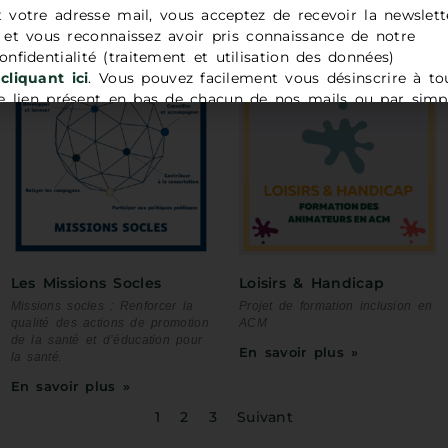
t votre adresse mail, vous acceptez de recevoir la newslett
t vous reconnaissez avoir pris connaissance de notre
onfidentialité (traitement et utilisation des données)
cliquant ici
. Vous pouvez facilement vous désinscrire à to
 lien présent en bas de chacun de nos mails ou par simp
adresse
contact@codes83.org
.
Les Missions Socles
Loisirs & Handicap
Missions socles : Renforcer la
Projet de formation inclusion en
qualité des actions de promotion
ACM
de la santé et d’éducation pour
En savoir plus »
la santé.
En savoir plus »
1
2
3
Suivant