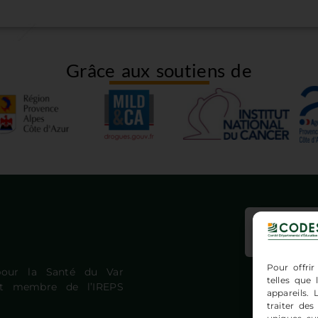
Grâce aux soutiens de
Insc
Pour offrir
pour la Santé du Var
telles que
est membre de l’IREPS
appareils.
traiter de