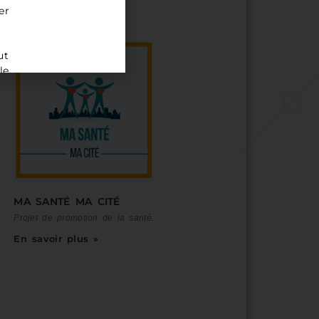
En savoir plus »
er
ut
le
MA SANTÉ MA CITÉ
Projet de promotion de la santé.
En savoir plus »