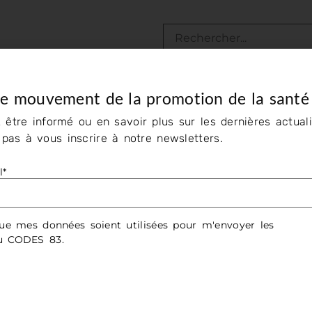
le mouvement de la promotion de la santé
 être informé ou en savoir plus sur les dernières actuali
z pas à vous inscrire à notre newsletters.
l*
Conseil Territorial de
Contrat Local de Santé
ue mes données soient utilisées pour m'envoyer les
Santé
du CODES 83.
Accompagner les collectivités
Conseil Territorial de Santé
dans leur démarche de
diagnostic et CLS
En savoir plus »
En savoir plus »