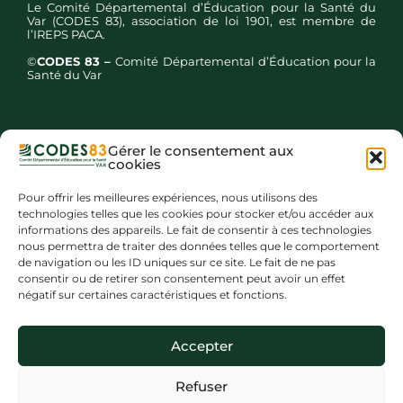
Le Comité Départemental d’Éducation pour la Santé du
Var (CODES 83), association de loi 1901, est membre de
l’IREPS PACA.
©
CODES 83 –
Comité Départemental d’Éducation pour la
Santé du Var
Gérer le consentement aux
cookies
Inscription newsletters
Pour offrir les meilleures expériences, nous utilisons des
technologies telles que les cookies pour stocker et/ou accéder aux
informations des appareils. Le fait de consentir à ces technologies
nous permettra de traiter des données telles que le comportement
de navigation ou les ID uniques sur ce site. Le fait de ne pas
consentir ou de retirer son consentement peut avoir un effet
négatif sur certaines caractéristiques et fonctions.
Mentions légales
Accepter
Politique de gestion des données personnelles
Refuser