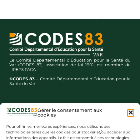
Le Comité Départemental d’Éducation pour la Santé du
Var (CODES 83), association de loi 1901, est membre de
l’IREPS PACA.
©
CODES 83 –
Comité Départemental d’Éducation pour la
Santé du Var
Gérer le consentement aux
cookies
Inscription newsletters
Pour offrir les meilleures expériences, nous utilisons des
technologies telles que les cookies pour stocker et/ou accéder aux
informations des appareils. Le fait de consentir à ces technologies