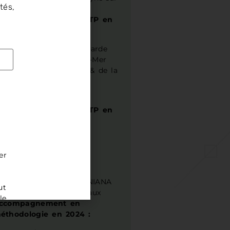
tés,
mer
ccompagnement en ETP en
025 :
3 C Var ouest, La Garde
Air2O, La Seyne-sur-Mer
Centre de l’obésité & de la
nutrition
ccompagnement en ETP en
024 :
3C Var Ouest
CPTS VEM/MSP
er
DIAVERUM
FLOW’SPORT
IRF OLBIA POMPONIANA
ut
Professionnels libéraux
le
ccompagnement en
éthodologie en 2024 :