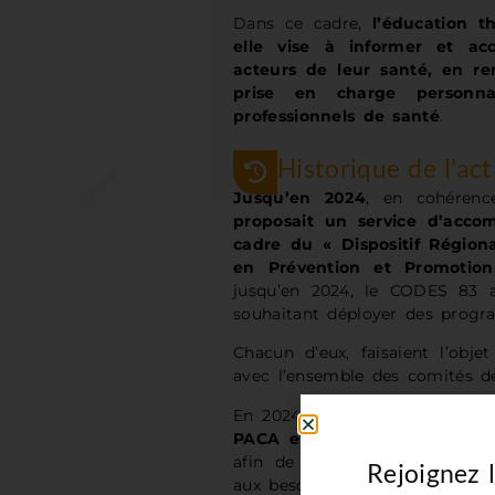
Dans ce cadre,
l’éducation t
elle vise à informer et ac
acteurs de leur santé, en re
prise e
n charge personna
professionnels de santé
.
Historique de l'act
Jusqu’en 2024
, en cohérenc
proposait un service d’acc
cadre du « Dispositif Région
en Prévention et Promotio
jusqu’en 2024, le CODES 83 a
souhaitant déployer des progr
Chacun d’eux, faisaient l’obje
avec l’ensemble des comités d
En 2024, un
travail collaborati
PACA et le département Prév
afin de co-construire une off
Rejoignez 
aux besoins du territoire.