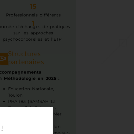
15
Professionnels différents
1
ournée d’échanges de pratiques
sur les approches
psychocorporelles et l’ETP
Structures
partenaires
ccompagnements
n
Méthodologie
en 2025 :
Education Nationale,
Toulon
PHAR83 (SAMSAH La
Passerelle), Brignoles
APEA, La Seyne-sur-Mer
Croix Rouge, Fréjus
 !
Association Mon ballon
Mon cerveau, La Seyne-sur-