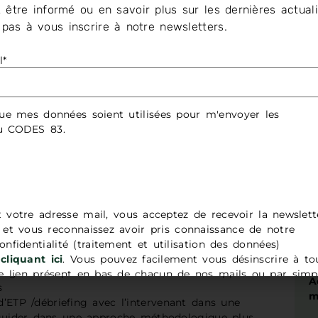
 être informé ou en savoir plus sur les dernières actuali
sition d’évolution de ses missions afin de renforcer
z pas à vous inscrire à notre newsletters.
A
n de la santé, donnant ainsi naissance en 2025 au
2
e projet s’articule autour de 7 sous-actions
l*
 partie la « Mission socle 3 – Conseiller &
pées ont des objectifs et une finalité commune :
ue mes données soient utilisées pour m'envoyer les
» les professionnels varois sur deux thématiques
du CODES 83.
ogie de projets et en ETP
.
A
férents axes d’accompagnement proposés :
2
glementation
’autorisation ou de renouvellement et
rentes étapes du programme
t votre adresse mail, vous acceptez de recevoir la newslett
nus pédagogiques et le choix des outils
t vous reconnaissez avoir pris connaissance de notre
onfidentialité (traitement et utilisation des données)
me
cliquant ici
. Vous pouvez facilement vous désinscrire à to
tage des expériences ou encore le développement
 lien présent en bas de chacun de nos mails ou par simp
A
s
adresse
contact@codes83.org
.
m
d’ETP /débriefing avec l’intervenant dans une
guider dans une approche méthodologique plus