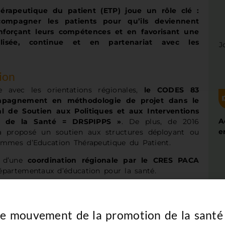
hérapeutique du patient (ETP) joue un rôle clé :
compagner les patients pour qu’ils deviennent
nforçant leurs compétences et en favorisant une
lisée, continue et en partenariat avec les
J
ion
e avec les orientations régionales,
le CODES 83
ompagnement en méthodologie de projet dans le
al de Soutien aux Politiques et aux Interventions
A
n de la Santé = DRSPIPPS »
. De plus, de 2016
e
 proposé un soutien aux structures déployant ou
ammes d’Education Thérapeutique du Patient.
t d’une
coordination régionale par le CRES PACA
épartementaux d’éducation pour la santé.
f
a été mené entre le
réseau CRES/CODES/CODEPS
ention et Promotion de la Santé de l’ARS PACA
,
re de prévention innovante, ambitieuse et adaptée
le mouvement de la promotion de la santé