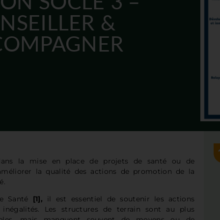
ION SOCLE 3 –
NSEILLER &
COMPAGNER
dans la mise en place de projets de santé ou de
améliorer la qualité des actions de promotion de la
é.
 de Santé
[1],
il est essentiel de soutenir les actions
 inégalités. Les structures de terrain sont au plus
rables, mais manquent souvent de moyens ou de