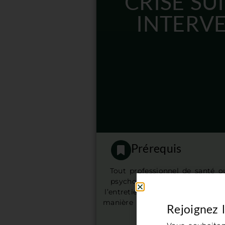
CRISE SU
INTERVE
Prérequis
Tout professionnel de santé o
psychologue clinicien, formé 
l’entretien clinique et réalisant
manière régulière de l’intervent
Rejoignez 
de crise.