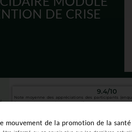
ICIDAIRE MODULE
NTION DE CRISE
9.4
/10
Note moyenne des appréciations des participants (enquê
u
formation) - Formation non certifiante - Formation sur d
à
 de
Présentation
ion
le mouvement de la promotion de la santé
Crise Suicidaire – Module Intervention