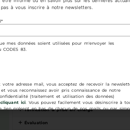
 être informé ou en savoir plus sur les dernières actuali
s
Améliorer les compétences cliniques et les habile
z pas à vous inscrire à notre newsletters.
suicidaire.
nges
l*
Prérequis
r
ue mes données soient utilisées pour m'envoyer les
Effectif
du CODES 83.
a
Contenus
 et
es
Compétences développées
Modalités, dates, durée & rythme
t votre adresse mail, vous acceptez de recevoir la newslett
t vous reconnaissez avoir pris connaissance de notre
onfidentialité (traitement et utilisation des données)
Statistiques
cliquant ici
. Vous pouvez facilement vous désinscrire à to
h.
 lien présent en bas de chacun de nos mails ou par simp
Tarification & prise en charge
adresse
contact@codes83.org
.
Évaluation