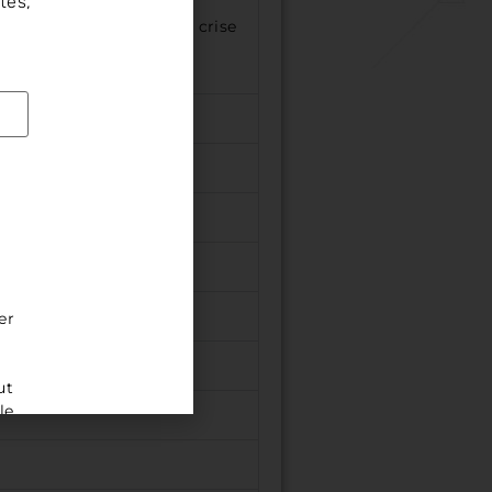
tés,
tés en intervention de crise
er
ut
le