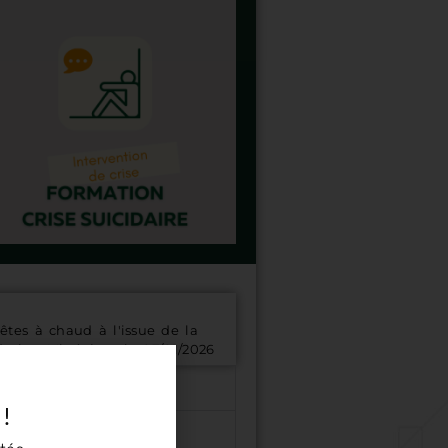
tes à chaud à l'issue de la
evis - Mis à jour le 07/01/2026
 !