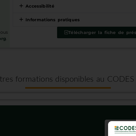
Accessibilité
Informations pratiques
nous
Télécharger la fiche de pré
org
.
tres formations disponibles au CODES
Insc