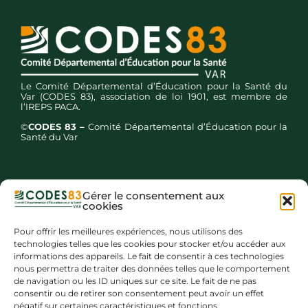
Le Comité Départemental d’Éducation pour la Santé du
Var (CODES 83), association de loi 1901, est membre de
l’IREPS PACA.
©
CODES 83 –
Comité Départemental d’Éducation pour la
Santé du Var
Gérer le consentement aux
cookies
Inscription newsletters
Pour offrir les meilleures expériences, nous utilisons des
technologies telles que les cookies pour stocker et/ou accéder aux
informations des appareils. Le fait de consentir à ces technologies
nous permettra de traiter des données telles que le comportement
de navigation ou les ID uniques sur ce site. Le fait de ne pas
consentir ou de retirer son consentement peut avoir un effet
négatif sur certaines caractéristiques et fonctions.