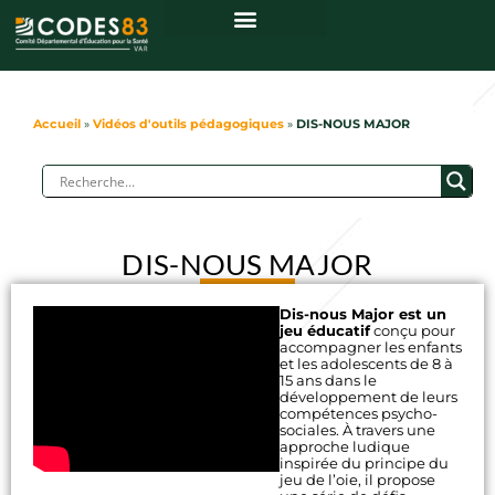
Centre de ressources
Accueil
»
Vidéos d'outils pédagogiques
»
DIS-NOUS MAJOR
DIS-NOUS MAJOR
Dis-nous Major est un
jeu éducatif
conçu pour
accompagner les enfants
et les adolescents de 8 à
15 ans dans le
développement de leurs
compétences psycho-
sociales. À travers une
approche ludique
inspirée du principe du
jeu de l’oie, il propose