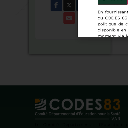
📞04 9
En fournissan
du CODES 83 e
politique de c
disponible en
moment via le
demande à l'
Le Comité Départemental d’Éducation 