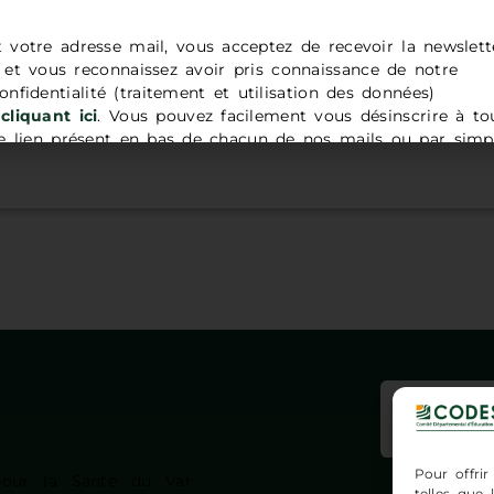
8 05 24 70
t votre adresse mail, vous acceptez de recevoir la newslett
t vous reconnaissez avoir pris connaissance de notre
onfidentialité (traitement et utilisation des données)
cliquant ici
. Vous pouvez facilement vous désinscrire à to
 lien présent en bas de chacun de nos mails ou par simp
adresse
contact@codes83.org
.
Insc
Pour offrir
pour la Santé du Var
telles que