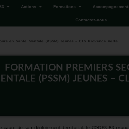
83
Actions
Formations
Accompagnement
Contactez-nous
ours en Santé Mentale (PSSM) Jeunes – CLS Provence Verte
FORMATION PREMIERS SE
ENTALE (PSSM) JEUNES – C
e cadre de son déploiement territorial, le CODES 83 prop