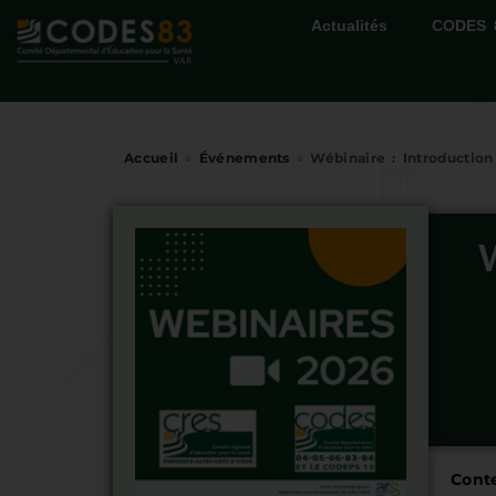
Actualités
CODES 
Accueil
»
Événements
»
Wébinaire : Introductio
Cont