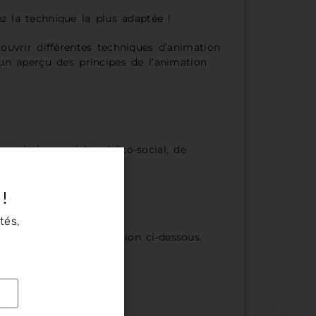
ez la technique la plus adaptée !
ouvrir différentes techniques d’animation
 un aperçu des principes de l’animation
 sanitaire, social, médico-social, de
l de la région PACA.
 !
tés,
e l’ARS PACA, inscription ci-dessous.