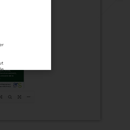
er
ut
le