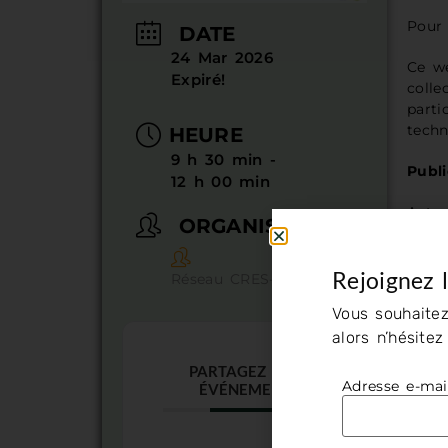
Pour 
DATE
24 Mar 2026
Ce we
Expiré!
colle
parti
techn
HEURE
9 h 30 min -
Publi
12 h 00 min
Acteu
ORGANISATEUR
l’édu
de l’
Rejoignez 
Réseau CRES-CODES
Inscr
Vous souhaitez
Wébin
alors n’hésite
PARTAGEZ CET
Adresse e-mai
ÉVÉNEMENT