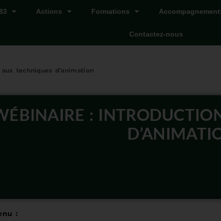
83
Actions
Formations
Accompagnement
Contactez-nous
n aux techniques d’animation
WÉBINAIRE : INTRODUCTIO
D’ANIMATI
enu :