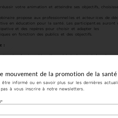
réussir votre animation et atteindre ses objectifs, choisiss
binaire propose aux professionnel·les et acteur·ices de déc
ctive en éducation pour la santé. Les participant.es auront
cipative et des repères pour choisir et adapter les
iques en fonction des publics et des objectifs.
c :
r·ices (professionnel·les, élu·es, bénévoles, etc.) des champs
cation, de l’environnement,
aménagement du territoire ou encore de la santé au travai
le mouvement de la promotion de la santé
iption :
 être informé ou en savoir plus sur les dernières actuali
aire sans coût pédagogique bénéficiant d’un financement d
z pas à vous inscrire à notre newsletters.
l*
S'inscrire ici