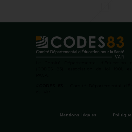
Le Comité Départemental d’Éducation 
(CODES 83), association de loi 1901, 
PACA.
©
CODES 83 –
Comité Départemental d’Éd
du Var
Mentions légales
Politiqu