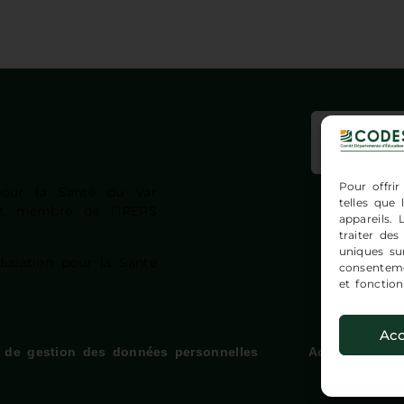
Insc
Pour offrir
pour la Santé du Var
telles que
est membre de l’IREPS
appareils.
traiter de
uniques sur
ucation pour la Santé
consenteme
et fonction
Acc
e de gestion des données personnelles
Accessibilité