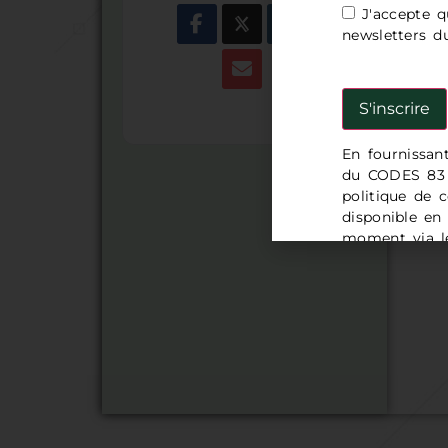
J'accepte q
newsletters 
En fournissan
du CODES 83 e
politique de c
disponible en
moment via le
demande à l'