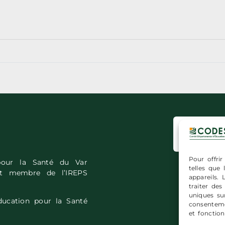
Insc
Pour offrir
pour la Santé du Var
telles que
est membre de l’IREPS
appareils.
traiter de
uniques sur
ucation pour la Santé
consenteme
et fonction