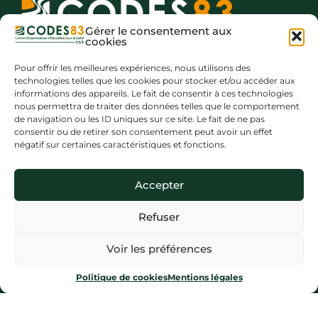
Gérer le consentement aux
cookies
Le Comité Départemental d’Éducation pour la Santé du
Pour offrir les meilleures expériences, nous utilisons des
Var (CODES 83), association de loi 1901, est membre de
technologies telles que les cookies pour stocker et/ou accéder aux
l’IREPS PACA.
informations des appareils. Le fait de consentir à ces technologies
©
CODES 83 –
Comité Départemental d’Éducation pour la
nous permettra de traiter des données telles que le comportement
Santé du Var
de navigation ou les ID uniques sur ce site. Le fait de ne pas
consentir ou de retirer son consentement peut avoir un effet
négatif sur certaines caractéristiques et fonctions.
Accepter
Inscription newsletters
Refuser
Voir les préférences
Politique de cookies
Mentions légales