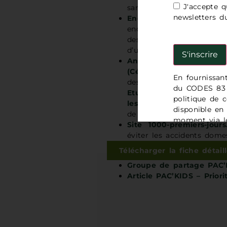
J'accepte q
santé via le réseau Senti
newsletters 
Enquête permanente sur
enquête de Santé publiqu
des accidents de la vie
d’urgence en milieu hospit
Analyse des données du
(CépiDC)
: données statis
En fournissan
des causes médicales de d
du CODES 83 e
Etude des données d’ex
politique de c
les enfants
: analyse de l
disponible en
de recours aux soins entr
moment via le
Site 1000-premiers-jours.
demande à l'
éviter les accidents dome
Télécharger la fiche détail
Groupe de partage PAC’
Article PAC’KIDS – Prio