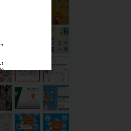
er
ut
le