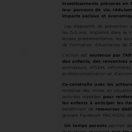
investissements précoces en 
leur parcours de vie, réduise
impacts sociaux et économique
Les dispositifs de prévention s
les 0-5 ans. Implanté dans le 
écoles préélémentaires, les accue
de Formation d’Auxiliaires de 
L’action est
soutenue par l’A
des enfants, des rencontres a
animateurs, ATSEM, infirmières
professionnalisation et d’acco
Co-construite avec les acteurs
mobilise des mises en situation,
activités répétées
pour renfor
les enfants à anticiper les ri
bénéficient de
ressources déd
groupe Facebook PAC’KIDS) afin
Un temps parents
permet de v
évaluations montrent
que les 