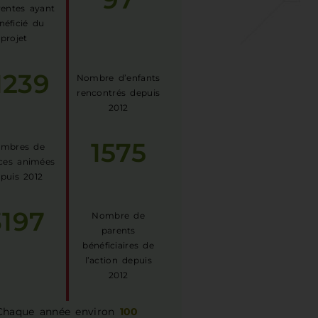
érentes ayant
néficié du
projet
1239
Nombre d’enfants
rencontrés depuis
2012
1575
mbres de
ces animées
puis 2012
3197
Nombre de
parents
bénéficiaires de
l’action depuis
2012
Chaque année environ
100