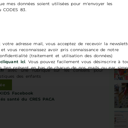
ue mes données soient utilisées pour m'envoyer les
nelles (Inserm et Sorbonne Université)
du CODES 83.
 les accidents de la vie courante (EPAC)
:
e France sur le nombre et les caractéristiques
 courante donnant lieu à un recours aux soins
alier.
 Centre d’épidémiologie des causes de décès
tiques de mortalité issues de la base nationale
t votre adresse mail, vous acceptez de recevoir la newslett
écès à partir des certificats de décès.
t vous reconnaissez avoir pris connaissance de notre
positions accidentelles à des toxiques chez
onfidentialité (traitement et utilisation des données)
’Anses à partir de données de plusieurs sources
cliquant ici
. Vous pouvez facilement vous désinscrire à to
e 2014 et 2020
 lien présent en bas de chacun de nos mails ou par simp
fr
avec une rubrique sur les conseils pour
adresse
contact@codes83.org
.
stiques des enfants
lée
KIDS Facebook
rités santé du CRES PACA