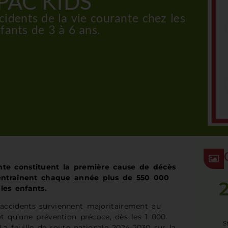
PAC’KIDS
cidents de la vie courante chez les
fants de 3 à 6 ans.
ante constituent la première cause de décès
 entraînent chaque année plus de 550 000
les enfants.
ccidents surviennent majoritairement au
et qu’une prévention précoce, dès les 1 000
S
 La feuille de route nationale 2024-2030 sur la