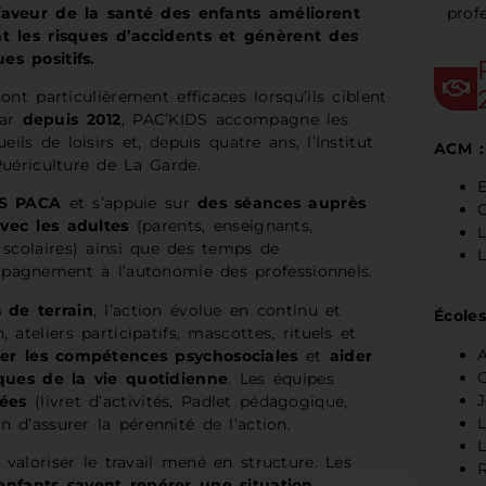
faveur de la santé des enfants améliorent
prof
nt les risques d’accidents et génèrent des
s positifs.
ont particulièrement efficaces lorsqu’ils ciblent
Var
depuis 2012
, PAC’KIDS accompagne les
ils de loisirs et, depuis quatre ans, l’Institut
ACM :
Puériculture de La Garde.
RS PACA
et s’appuie sur
des séances auprès
C
vec les adultes
(parents, enseignants,
L
 scolaires) ainsi que des temps de
L
mpagnement à l’autonomie des professionnels.
 de terrain
, l’action évolue en continu et
École
 ateliers participatifs, mascottes, rituels et
A
cer les compétences psychosociales
et
aider
sques de la vie quotidienne
. Les équipes
iées
(livret d’activités, Padlet pédagogique,
L
 d’assurer la pérennité de l’action.
aloriser le travail mené en structure. Les
R
enfants savent repérer une situation