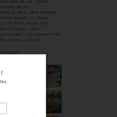
aint Jean du var, Toulon
ierrefeu-du-Var
’orée du Bois, Saint Mandrier
harles Sandro, Le Pradet
ou Pitchoun, Puget-Ville
Marcel Pagnol, Cuers
aint-Exupéry, La Seyne-sur-Mer
lsa Triolet, La Garde
Galerie
 !
tés,