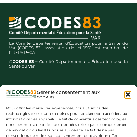
Le Comité Départemental d’Éducation pour la Santé du
Var (CODES 83), association de loi 1901, est membre de
l’IREPS PACA.
©
CODES 83 –
Comité Départemental d’Éducation pour la
Santé du Var
Gérer le consentement aux
cookies
Inscription newsletters
Pour offrir les meilleures expériences, nous utilisons des
technologies telles que les cookies pour stocker et/ou accéder aux
informations des appareils. Le fait de consentir à ces technologies
nous permettra de traiter des données telles que le comportement
de navigation ou les ID uniques sur ce site. Le fait de ne pas
consentir ou de retirer son consentement peut avoir un effet