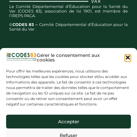
Le Comité Départemental d’Éducation pour la Santé du
Var (CODES 83), association de loi 1901, est membre de
l’IREPS PACA.
©
CODES 83 –
Comité Départemental d’Éducation pour la
Santé du Var
Gérer le consentement aux
cookies
Inscription newsletters
Pour offrir les meilleures expériences, nous utilisons des
technologies telles que les cookies pour stocker et/ou accéder aux
informations des appareils. Le fait de consentir à ces technologies
nous permettra de traiter des données telles que le comportement
de navigation ou les ID uniques sur ce site. Le fait de ne pas
consentir ou de retirer son consentement peut avoir un effet
négatif sur certaines caractéristiques et fonctions.
Mentions légales
Accepter
Politique de gestion des données personnelles
Refuser