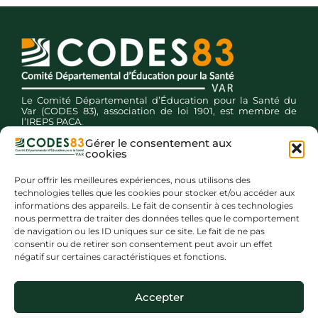
Le Comité Départemental d’Éducation pour la Santé du
Var (CODES 83), association de loi 1901, est membre de
l’IREPS PACA.
Gérer le consentement aux
©
CODES 83 –
Comité Départemental d’Éducation pour la
cookies
Santé du Var
Pour offrir les meilleures expériences, nous utilisons des
technologies telles que les cookies pour stocker et/ou accéder aux
informations des appareils. Le fait de consentir à ces technologies
nous permettra de traiter des données telles que le comportement
Inscription newsletters
de navigation ou les ID uniques sur ce site. Le fait de ne pas
consentir ou de retirer son consentement peut avoir un effet
négatif sur certaines caractéristiques et fonctions.
Accepter