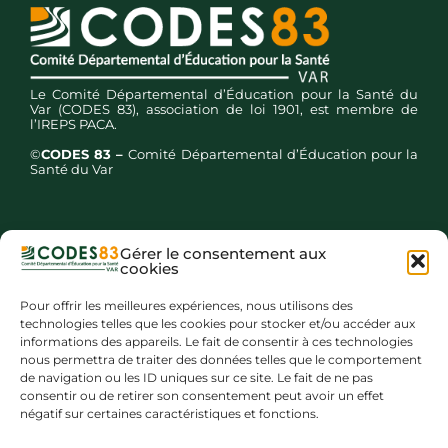
Le Comité Départemental d’Éducation pour la Santé du
Var (CODES 83), association de loi 1901, est membre de
l’IREPS PACA.
©
CODES 83 –
Comité Départemental d’Éducation pour la
Santé du Var
Gérer le consentement aux
cookies
Inscription newsletters
Pour offrir les meilleures expériences, nous utilisons des
technologies telles que les cookies pour stocker et/ou accéder aux
informations des appareils. Le fait de consentir à ces technologies
nous permettra de traiter des données telles que le comportement
de navigation ou les ID uniques sur ce site. Le fait de ne pas
consentir ou de retirer son consentement peut avoir un effet
négatif sur certaines caractéristiques et fonctions.