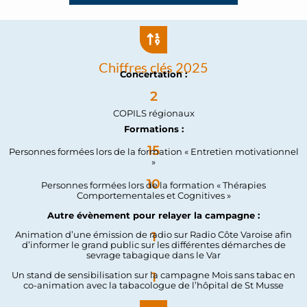
Chiffres clés 2025
Concertation :
2
COPILS régionaux
Formations :
15
Personnes formées lors de la formation « Entretien motivationnel
»
10
Personnes formées lors de la formation « Thérapies
Comportementales et Cognitives »
Autre évènement pour relayer la campagne :
1
Animation d’une émission de radio sur Radio Côte Varoise afin
d’informer le grand public sur les différentes démarches de
sevrage tabagique dans le Var
1
Un stand de sensibilisation sur la campagne Mois sans tabac en
co-animation avec la tabacologue de l’hôpital de St Musse