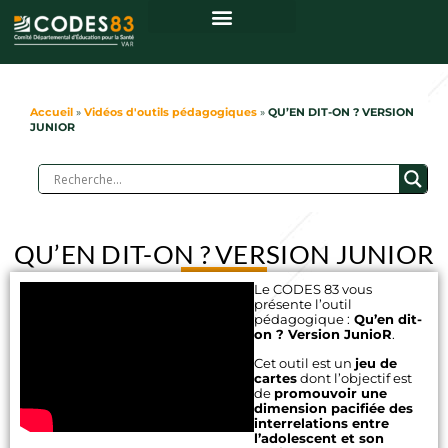
Accueil
»
Vidéos d'outils pédagogiques
»
QU’EN DIT-ON ? VERSION
JUNIOR
QU’EN DIT-ON ? VERSION JUNIOR
Le CODES 83 vous
présente l’outil
pédagogique :
Qu’en dit-
on ? Version JunioR
.
Cet outil est un
jeu de
cartes
dont l’objectif est
de
promouvoir une
dimension pacifiée des
interrelations entre
l’adolescent et son