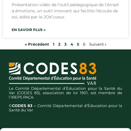
Présentation vidéo de l’outil pédagogique de l’Ampli
à émotions, un outil innovant qui facilite l’écoute de
soi, édité par le JOK’coeur.
EN SAVOIR PLUS »
« Précédent
1
2
3
4
5
6
Suivant »
Le Comité Départemental d’Éducation pour la Santé du
Var (CODES 83), association de loi 1901, est membre de
l’IREPS PACA.
©
CODES 83 –
Comité Départemental d’Éducation pour la
Santé du Var