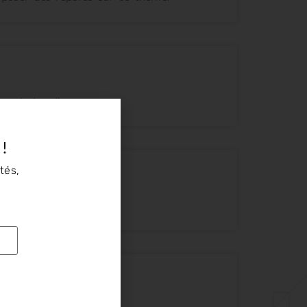
ion de handicap.
 !
tés,