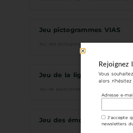
Jeu pictogrammes VIAS
Jeu des pictogrammes sur le thème de la 
Rejoignez 
Vous souhaitez
Jeu de la ligne – Abaque d
alors n’hésite
Jeu de positionnement : jeu de la ligne 
Adresse e-mai
J'accepte q
Jeu des émotions
newsletters 