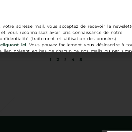
ur parler des émotions créé par Papapositive.
t votre adresse mail, vous acceptez de recevoir la newslett
t vous reconnaissez avoir pris connaissance de notre
onfidentialité (traitement et utilisation des données)
cliquant ici
. Vous pouvez facilement vous désinscrire à to
 lien présent en bas de chacun de nos mails ou par simp
adresse
contact@codes83.org
.
1
2
3
4
5