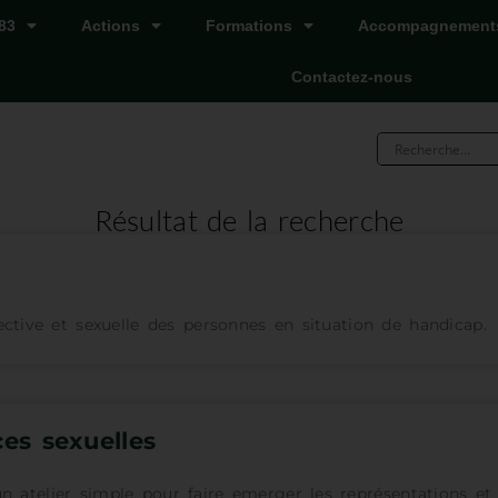
83
Actions
Formations
Accompagnement
Contactez-nous
Résultat de la recherche
fective et sexuelle des personnes en situation de handicap.
es sexuelles
un atelier simple pour faire emerger les représentations e