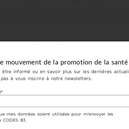
Vie Intime, Affective et Sexuelle des personnes en situat
le mouvement de la promotion de la santé
 être informé ou en savoir plus sur les dernières actuali
e Regnier
z pas à vous inscrire à notre newsletters.
– Abaque de Regnier.
l*
ue mes données soient utilisées pour m'envoyer les
du CODES 83.