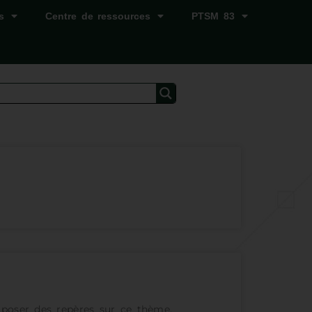
s
Centre de ressources
PTSM 83
t poser des repères sur ce thème.