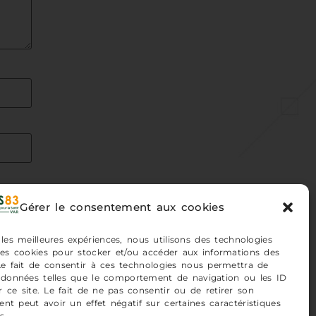
Gérer le consentement aux cookies
 les meilleures expériences, nous utilisons des technologies
 les cookies pour stocker et/ou accéder aux informations des
 Le fait de consentir à ces technologies nous permettra de
s données telles que le comportement de navigation ou les ID
 ce site. Le fait de ne pas consentir ou de retirer son
NT
nt peut avoir un effet négatif sur certaines caractéristiques
s.