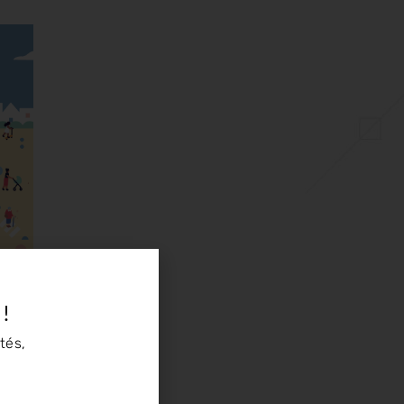
 !
tés,