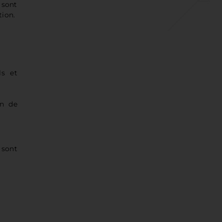
 sont
tion.
ls et
on de
 sont