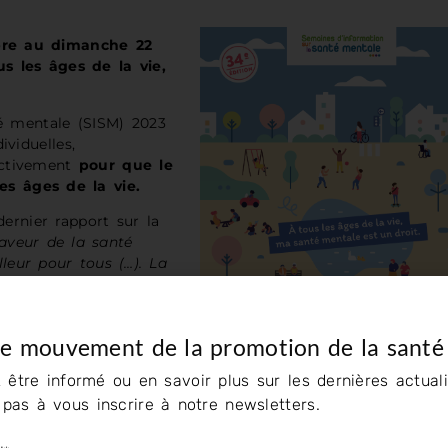
bre au dimanche 22
us les âges de la vie,
é mentale (SISM) 2023
ividuelles,
ectivement
pour que le
les âges de la vie.
ernier rapport sur la
aveur de la santé
lleur pour tous (…). La
s’épanouir ».
 Var sur cette période
re.
le mouvement de la promotion de la santé
 être informé ou en savoir plus sur les dernières actuali
cer notre action.
z pas à vous inscrire à notre newsletters.