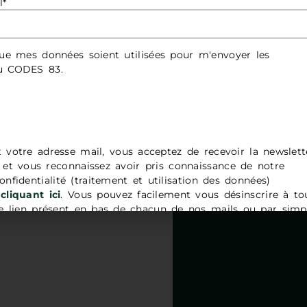
l*
ue mes données soient utilisées pour m'envoyer les
NTS DANS LE VAR
du CODES 83.
 dans le dossier de presse varois 2023
t votre adresse mail, vous acceptez de recevoir la newslett
t vous reconnaissez avoir pris connaissance de notre
onfidentialité (traitement et utilisation des données)
cliquant ici
. Vous pouvez facilement vous désinscrire à to
 lien présent en bas de chacun de nos mails ou par simp
adresse
contact@codes83.org
.