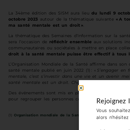
La 34
ème
édition des SISM aura lieu
du lundi 9 octo
octobre 2023
autour de la thématique suivante
« A to
ma santé mentale est un droit »
.
La thématique des Semaines d’Information sur la sant
sera l’occasion de
réfléchir ensemble
aux solutions ind
communautaires ou sociétales à mettre en place coll
droit à la santé mentale puisse être effectif à tous 
L’Organisation Mondiale de la Santé affirme dans son d
santé mentale publié en juin 2022 (1) : «
S’engager en f
mentale, c’est s’investir dans une vie et un avenir mei
santé mentale est un droit. Chacun de nous mérite de 
Des événements sont mis en place dans l’ensemble du
pour regrouper les personnes concernées sur le territoi
Rejoignez 
Vous souhaitez
(1)
Organisation mondiale de la Santé. Santé mentale : renfor
alors n’hésite