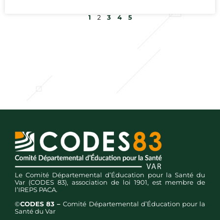
1
2
3
4
5
Le Comité Départemental d’Éducation pour la Santé du
Var (CODES 83), association de loi 1901, est membre de
l’IREPS PACA.
©
CODES 83 –
Comité Départemental d’Éducation pour la
Santé du Var