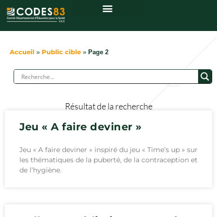
Centre de ressources
Accueil
»
Public cible
»
Page 2
Résultat de la recherche
Jeu « A faire deviner »
Jeu « A faire deviner » inspiré du jeu « Time’s up » sur
les thématiques de la puberté, de la contraception et
de l’hygiène.