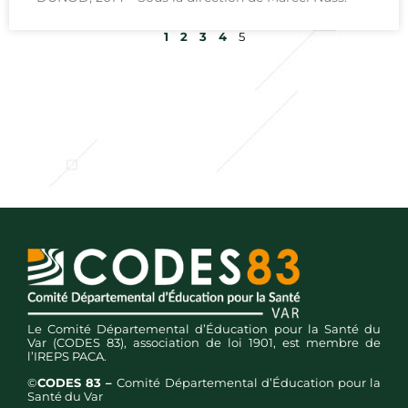
1
2
3
4
5
Le Comité Départemental d’Éducation pour la Santé du
Var (CODES 83), association de loi 1901, est membre de
l’IREPS PACA.
©
CODES 83 –
Comité Départemental d’Éducation pour la
Santé du Var