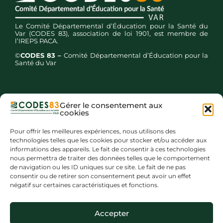
Le Comité Départemental d’Éducation pour la Santé du
Var (CODES 83), association de loi 1901, est membre de
l’IREPS PACA.
©
CODES 83 –
Comité Départemental d’Éducation pour la
Santé du Var
Gérer le consentement aux
cookies
Inscription newsletters
Pour offrir les meilleures expériences, nous utilisons des
technologies telles que les cookies pour stocker et/ou accéder aux
informations des appareils. Le fait de consentir à ces technologies
nous permettra de traiter des données telles que le comportement
de navigation ou les ID uniques sur ce site. Le fait de ne pas
consentir ou de retirer son consentement peut avoir un effet
négatif sur certaines caractéristiques et fonctions.
Mentions légales
Accepter