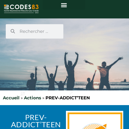
Accueil
»
Actions
»
PREV-ADDICT’TEEN
PREV-
ADDICT’TEEN